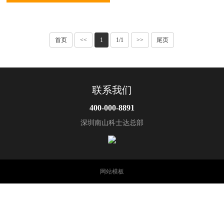
系列精密空调具有恒温恒
列
湿功能，设计风量大、显
热率高，满足专业机房的
首页
<<
1
1/1
>>
尾页
需要；365天*24小时不间
断高效运行的设计，将冷
却系统与大面积蒸发器相
匹配···
联系我们
400-000-8891
深圳南山科士达总部
网站模板